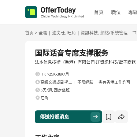
首頁
職位
專
首页
>
全職
|
油尖旺
,
旺角
|
資訊科技
,
網絡/系統管理
|
I
全職
国际话音专席支撑服务
法本信息技術（香港）有限公司·IT資訊科技/電子商務
HK $25K-38K/月
高級文憑或副學士
不限經驗
需有香港工作許可
5天/週, 固定坐班
旺角
傳送投遞消息