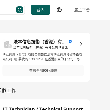
登入
雇主平台
法本信息技術（香港）有限公司
法本信息技術（香港）有限公司·IT資訊科技/電子商務
法本信息（香港）有限公司是深圳市法本信息技術股份有
限公司（股票代碼：300925）在香港設立的子公司，專注
於為全球客戶提供資訊科技服務及數碼化解決方案。作為
法本信息在國際市場的重要佈局，香港公司憑藉總部在中
查看全部95個職位
國內地的技術積累與行業經驗，致力為亞太區及全球客戶
提供高效益的數碼轉型服務，協助企業應對技術挑戰，推
動業務創新。
類似工作
IT Technician / Technical Support