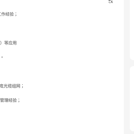
工作经验；
邮）等应用
力。
及海底光缆组网；
实操管理经验；