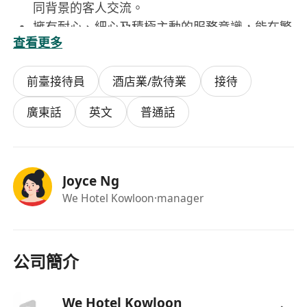
同背景的客人交流。
擁有耐心、細心及積極主動的服務意識，能在繁
查看更多
忙環境中保持冷靜。
懂基本電腦操作，熟悉酒店管理系統者尤佳。
前臺接待員
酒店業/款待業
接待
中學畢業或以上程度，具酒店業前線服務經驗者
優先考慮。
廣東話
英文
普通話
能操流利粵語，懂基礎普通話及英語者為佳。
Joyce Ng
We Hotel Kowloon
·manager
公司簡介
We Hotel Kowloon