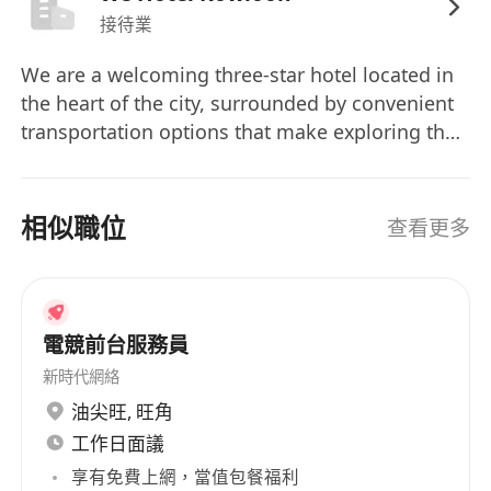
接待業
We are a welcoming three‑star hotel located in
the heart of the city, surrounded by convenient
transportation options that make exploring the
area effortless. Our 48 comfortable and
well‑appointed rooms are designed to
accommodate both business and leisure
相似職位
查看更多
travelers. Our mission is to provide every guest
with a pleasant and relaxing stay, supported by
friendly service and practical amenities.
Connected to all major online booking
電競前台服務員
platforms, we make reservations simple and
新時代網絡
accessible for guests from around the world.
油尖旺
,
旺角
Our team takes pride in being approachable
工作日面議
and attentive—ensuring every stay feels
personal, comfortable, and memorable.
享有免費上網，當值包餐福利