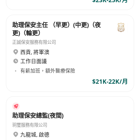
助理保安主任 （早更）(中更)（夜
更)（輪更）
正誠保安服務有限公司
西貢
,
將軍澳
工作日面議
有薪加班，額外醫療保險
$21K-22K/月
助理保安總監(夜間)
玥璽服務有限公司
九龍城
,
啟德