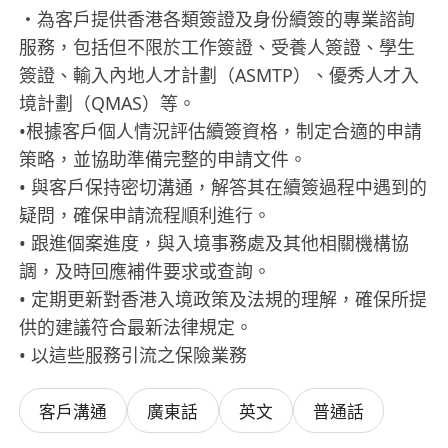
・為客戶提供香港各類簽證及身份續簽的專業諮詢
服務，包括但不限於工作簽證、受養人簽證、學生
簽證、輸入內地人才計劃（ASMTP）、優秀人才入
境計劃（QMAS）等。
•根據客戶個人情況評估續簽資格，制定合適的申請
策略，並協助準備完整的申請文件。
• 與客戶保持密切溝通，解答其在續簽過程中遇到的
疑問，確保申請流程順利進行。
• 跟進個案進度，與入境事務處及其他相關機構協
調，及時回應補件要求或查詢。
• 定期更新對香港入境政策及法規的理解，確保所提
供的建議符合最新法律規定。
• 以這些服務引流之保險業務
客戶溝通
廣東話
英文
普通話