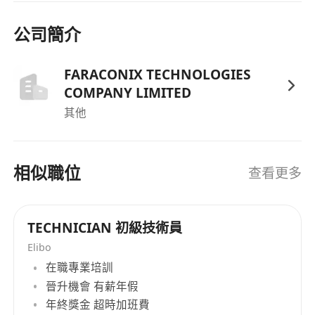
四、项目经验要求：
公司簡介
1、量产多个Sub6G，Sub3G多模多频手机射频功率
放大器及模组设计项目，在项目中承担重要角色，
FARACONIX TECHNOLOGIES
如负责关键模块设计、性能优化等工作，确保项目
COMPANY LIMITED
顺利推进并实现产品量产。
其他
2、主导或作为核心成员解决过手机射频芯片 PA 设
计中的关键技术难题，如提高芯片性能、降低功
耗、解决信号干扰等问题，能够提供项目中技术解
相似職位
查看更多
决方案的详细案例。
TECHNICIAN 初級技術員
Elibo
在職專業培訓
晉升機會 有薪年假
年終獎金 超時加班費