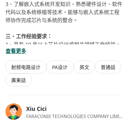
3、了解嵌入式系统开发知识，熟悉硬件设计、软件
代码以及系统移植等技术，能够与嵌入式系统工程
师协作完成芯片与系统的整合。
三、工作经验要求：
1、具有 10 年以上芯片设计或相关领域工作经验，
查看更多
手机射频芯片 PA 设计经验。
2、有主导或参与过完整的手机射频芯片 PA 设计项
射频电路设计
PA设计
英文
普通話
目经验，能够独立完成从项目规划到产品量产的关
键环节工作，具备解决项目中复杂技术问题的能
廣東話
力。
3、有在知名半导体企业工作经验者优先(如紫光展
锐（原锐迪科微电子）、高通、联发科、华为海思
Xiu Cici
等行业领军企业)，熟悉企业芯片设计研发流程、项
FARACONIX TECHNOLOGIES COMPANY LIMITED
目管理模式，能够快速适应新的工作环境和项目要
求。