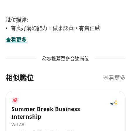
職位描述:
•⁠ ⁠有良好溝通能力，做事認真，有責任感
•⁠ ⁠良好中英文讀寫能力及學習能力
查看更多
•⁠ ⁠⁠銀行假期
•⁠ ⁠⁠提供年終花紅，醫療保障
為您推薦更多合適崗位
•⁠ ⁠⁠學士學位優先
•⁠ ⁠⁠薪金根據工作經驗面議
相似職位
•⁠ ⁠Have good communication skills, work
查看更多
seriously, and have a sense of responsibility
•⁠ ⁠Good reading and writing skills in Chinese
and English，good learning ability
Summer Break Business
•⁠ ⁠⁠Bank Holidays
Internship
•⁠ ⁠⁠Provide year-end bonus and medical
W-LAB
insurance