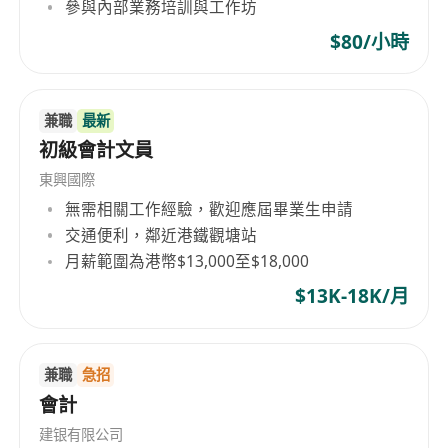
參與內部業務培訓與工作坊
•⁠ ⁠⁠Bachelor’s degree preferred
•⁠ ⁠⁠Salary negotiable based on work experience
$80/小時
職位類別:
-辦公室職位
兼職
最新
-文員
初級會計文員
-秘書
-辦公室助理
東興國際
學歷要求:中學文憑 / 同級
無需相關工作經驗，歡迎應屆畢業生申請
交通便利，鄰近港鐵觀塘站
工作日及時間: 6 日
月薪範圍為港幣$13,000至$18,000
(星期一至星期五）09:00am - 18:00pm
(星期六）09:00am - 13:00pm
$13K-18K/月
工作地點:油尖旺廣東道港威大廈一座
受僱形式:全職
工资：$12K-18K
兼職
急招
會計
建银有限公司