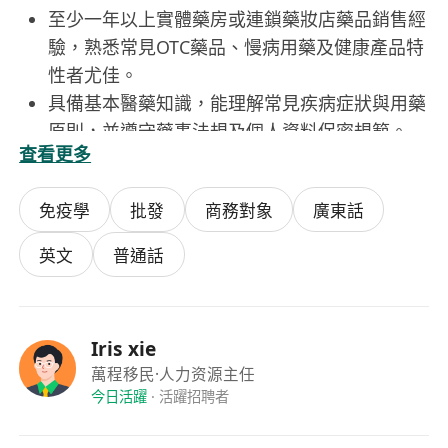
至少一年以上實體藥房或連鎖藥妝店藥品銷售經
驗，熟悉常見OTC藥品、慢病用藥及健康產品特
性者尤佳。
具備基本醫藥知識，能理解常見疾病症狀與用藥
原則，並遵守藥事法規及個人資料保密規範。
查看更多
溝通表達清晰有耐心，能以同理心服務不同年齡
層顧客，尤其長者與慢性病患族羣。
免疫學
批發
商務對象
廣東話
具責任感與細心度，能獨立作業並配合團隊協
作，適應藥房彈性排班與週末輪值安排。
英文
普通話
Iris xie
萬程移民
·人力资源主任
今日活躍
·
活躍招聘者