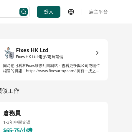
登入
雇主平台
Fixes HK Ltd
Fixes HK Ltd·電子/電氣設備
同時也可看看Fixes維修兵團網站，查看更多與公司或職位
相關的資訊：https://www.fixesarmy.com/ 擁有一技之
長，不論到哪裡都不會擔心找不到工作。尤其是維修行
業，由於不受經濟周期影響，因此一直以來都吸引著許多
希望轉行的人士。我們維修兵團提供業內最全面的入職培
類似工作
訓流程，即使你沒有維修經驗，也有機會加入這個行業。
如果你像我們團隊的成員一樣，對工作認真負責，不懼辛
勞，善於溝通與聆聽，遵守規章制度，並且樂於學習和成
長。如果你具備以上這些優點，那麼你就是我們團隊正在
倉務員
尋找的人才。
1-3年
中學文憑
$65-75/小時