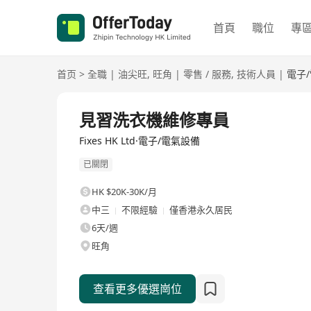
首頁
職位
專
首页
>
全職
|
油尖旺
,
旺角
|
零售 / 服務
,
技術人員
|
電子
全職
見習洗衣機維修專員
Fixes HK Ltd·電子/電氣設備
已關閉
HK $20K-30K/月
中三
不限經驗
僅香港永久居民
6天/週
旺角
查看更多優選崗位