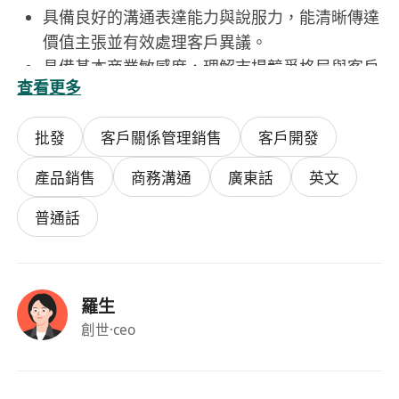
具備良好的溝通表達能力與說服力，能清晰傳達
價值主張並有效處理客戶異議。
具備基本商業敏感度，理解市場競爭格局與客戶
查看更多
購買決策邏輯，能獨立規劃銷售行動路徑。
積極主動、抗壓性強，能適應目標導向的工作節
批發
客戶關係管理銷售
客戶開發
奏，具備持續學習與自我驅動意識。
具備基本電腦操作能力，熟悉Microsoft Office
產品銷售
商務溝通
廣東話
英文
套件及常用CRM工具者優先。
學歷不限，歡迎具備零售、電訊、教育、科技、
普通話
金融等行業銷售經驗人士申請；無經驗者亦可接
受系統培訓。
羅生
福利
創世
·ceo
提供全面入職培訓及持續銷售技巧提升課程，涵
蓋產品知識、客戶心理、談判策略及數位行銷工
具應用。