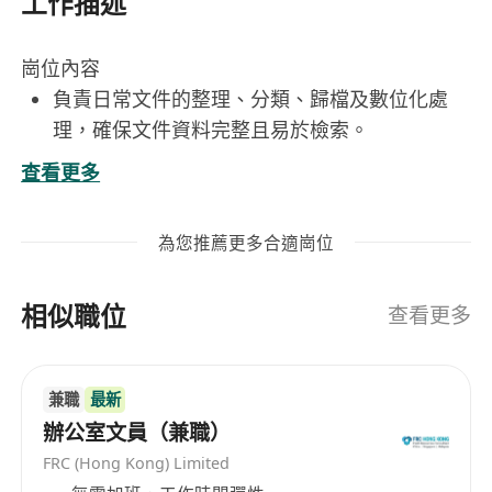
工作描述
崗位內容
負責日常文件的整理、分類、歸檔及數位化處
理，確保文件資料完整且易於檢索。
依流程執行文件收發、登記、掃描、列印與裝訂
查看更多
等作業，維持文件處理之準確性與時效性。
協助填寫及核對各類行政表格、申請單與內部呈
為您推薦更多合適崗位
報文件，確保內容符合規範與政策要求。
根據部門需求，適度支援外勤任務，包括前往相
相似職位
關政府機構、社區中心或合作單位遞送/領取文
查看更多
件。
配合主管臨時交辦之行政支援事項，如會議準
兼職
最新
備、資料彙整或跨部門協調聯絡等。
辦公室文員（兼職）
工作要求
FRC (Hong Kong) Limited
中學畢業或以上學歷，具備基本中文讀寫能力，