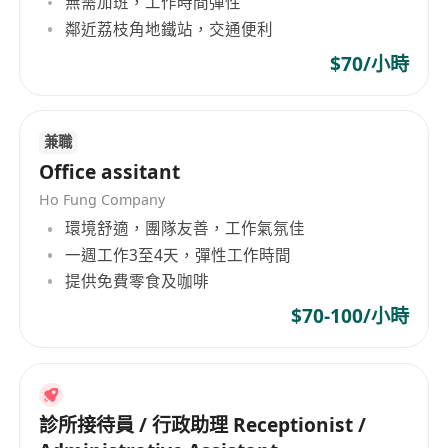
無需加班，工作時間彈性
能清晰理解文件內容並正確處理。
鄰近荔枝角地鐵站，交通便利
熟悉Microsoft Office（特別是Word、Excel）
及常用掃描列印設備操作，有文書處理經驗者優
$70/小時
先。
做事細心穩健，具備良好時間管理能力，能同時
兼職
處理多項文件任務並按時交付。
Office assitant
具備基本溝通能力與服務意識，能得體應對內部
同事及外部單位人員。
Ho Fung Company
環境舒適，團隊友善，工作氣氛佳
須持有有效香港居民身份證，靈活調配工作地
一週工作3至4天，彈性工作時間
點，包括室內辦公及外勤。
提供免費零食及咖啡
$70-100/小時
診所接待員 / 行政助理 Receptionist /