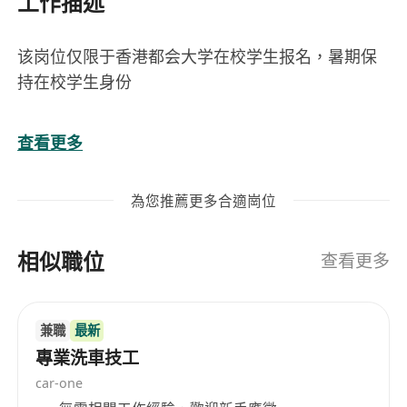
工作描述
该岗位仅限于香港都会大学在校学生报名，暑期保
持在校学生身份
位于香港科技园并且由香港科技园投资支持的跨境
查看更多
电商科技公司招募香港都会大学在校学生进行暑期
实习实习可远程可兼职，实习岗位包括产品，运
為您推薦更多合適崗位
营，研发，市场营销，行政管理等，已入选学校的
STEM实习计划
相似職位
查看更多
月薪11490港币。有意者请联系进行具体沟通和面
试安排。谢谢！
兼職
最新
專業洗車技工
car-one