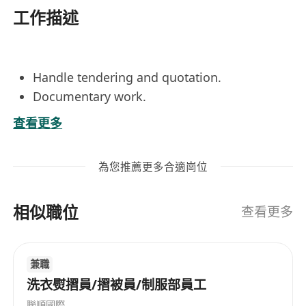
工作描述
Handle tendering and quotation.
Documentary work.
Assist the seniors.
查看更多
Degree holder in any discipline, preferably in
engineering.
為您推薦更多合適崗位
Minimum 1 year relevant experience.
Proficiency in Microsoft Office.
相似職位
Good command of written and spoken
查看更多
English and Chinese.
With driving license class 1 and 2 is an
兼職
advantage.
洗衣熨摺員/摺被員/制服部員工
聯順國際