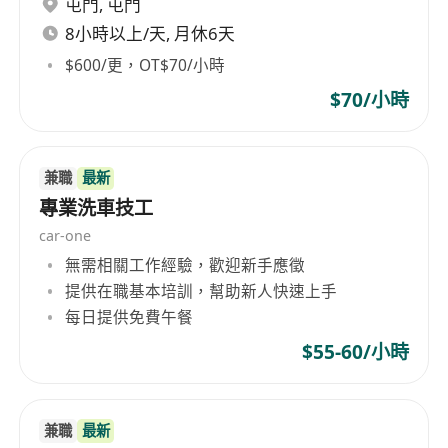
屯門
,
屯門
具備住宅室內裝修木工實務經驗，熟悉常見木料
（夾板、木芯板、防火板等）特性及加工方法優
8小時以上/天, 月休6天
先
$600/更，OT$70/小時
能獨立閱讀簡單建築圖則及施工說明，理解基本
$70/小時
尺寸標註與裝修節點要求
熟練操作手提電動工具（如電鋸、電鑽、氣釘
槍）及常用手工工具，具備基本機械保養意識
兼職
最新
具責任感與團隊合作精神，可配合港九新界各區
專業洗車技工
地盤調配，接受彈性上班時間及短期外勤安排
car-one
須依法參加以僱員身份參加強積金（MPF）計
無需相關工作經驗，歡迎新手應徵
劃，並配合公司完成年度報稅所需文件提交
提供在職基本培訓，幫助新人快速上手
每日提供免費午餐
$55-60/小時
兼職
最新