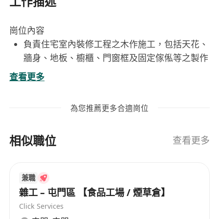
工作描述
崗位內容
負責住宅室內裝修工程之木作施工，包括天花、
牆身、地板、櫥櫃、門窗框及固定傢俬等之製作
與安裝
查看更多
按圖則及師傅指示進行放線、切割、組裝及校
正，確保尺寸準確、結構穩固及表面平整
為您推薦更多合適崗位
協同其他工種（如電工、泥水工、油漆工）配合
工序銜接，確保工程進度與品質符合標準
相似職位
妥善保管及維護個人工具與現場木工機械設備，
查看更多
定期清潔並報告損壞情況
遵守地盤安全守則，正確佩戴個人防護裝備（如
兼職
安全帽、防滑鞋、護目鏡），參與工地安全會議
雜工 – 屯門區 【食品工場 / 煙草倉】
與培訓
Click Services
工作要求