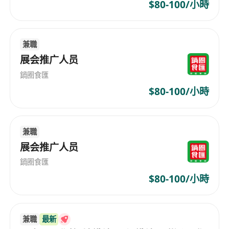
引導來訪者參與互動活動（如登記抽獎、試用體
$80-100/小時
驗、問卷填寫等），並即時記錄相關數據
以流利粵語及基本英語與本地及海外訪客溝通，
兼職
解答簡單查詢，維持友善熱誠之服務形象
展会推广人员
按時到崗、配合主管調配，於指定時段（6月25
日至28日，每日12:00起）全程駐守攤位，並於
鍋圈食匯
活動結束後協助收檔
$80-100/小時
工作要求
持有香港永久性居民身份，可合法於香港從事兼
兼職
職工作
展会推广人员
具備良好溝通表達能力，性格開朗主動，能適應
鍋圈食匯
高人流及快節奏的展覽環境
$80-100/小時
儀容整潔，大方得體，主動積極，笑容可掬
毋須相關經驗或特定學歷，歡迎在學學生、自由
工作者及尋找彈性工時人士申請
兼職
最新