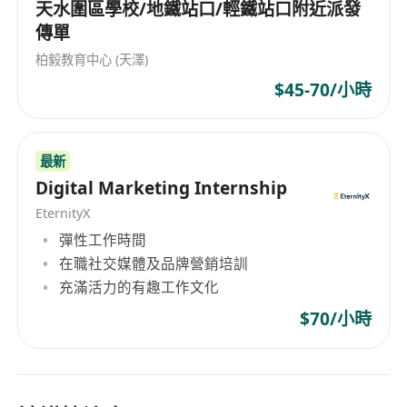
能使用粵語進行日常交流，具基本英文聽說能力
天水圍區學校/地鐵站口/輕鐵站口附近派發
者優先考慮
傳單
需親身到灣仔會展中心執行外勤工作，具備責任
柏毅教育中心 (天澤)
感及團隊合作精神
$45-70/小時
有參與過大型展覽經驗者優先
最新
Digital Marketing Internship
EternityX
彈性工作時間
在職社交媒體及品牌營銷培訓
充滿活力的有趣工作文化
$70/小時