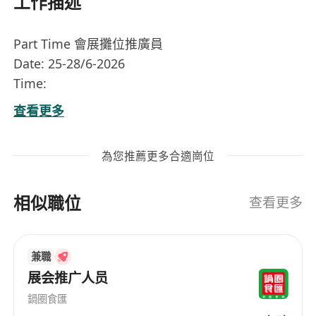
工作描述
Part Time 會展攤位推廣員
Date: 25-28/6-2026
Time:
25/6 Thu:12:00 to 21:00*
查看更多
26/6 Fri: 12:00 to 21:00
27/6 Sat: 12:00 to 21:00
為您推薦更多合適崗位
28/6 Sun:12:00 to 19:00
崗位內容
相似職位
準時，有責任感，服從參展商的指示
查看更多
於灣仔會展中心攤位負責現場推廣工作，主動向
參觀人士介紹產品或服務特色，提升品牌曝光度
兼職
與參與度
展会推广人员
協助佈置及整理攤位物料，包括海報、宣傳單
張、贈品及展示道具，確保攤位整潔專業
鍋圈食匯