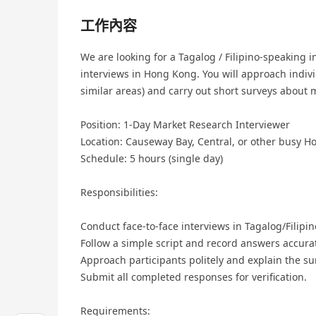
工作內容
We are looking for a Tagalog / Filipino-speaking i
interviews in Hong Kong. You will approach indivi
similar areas) and carry out short surveys about
Position: 1-Day Market Research Interviewer
Location: Causeway Bay, Central, or other busy H
Schedule: 5 hours (single day)
Responsibilities:
Conduct face-to-face interviews in Tagalog/Filipin
Follow a simple script and record answers accurat
Approach participants politely and explain the s
Submit all completed responses for verification.
Requirements: