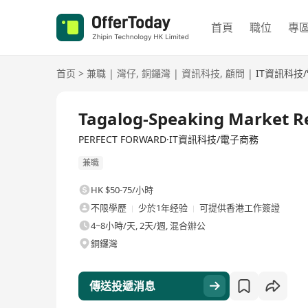
首頁
職位
專
首页
>
兼職
|
灣仔
,
銅鑼灣
|
資訊科技
,
顧問
|
IT資訊科技
Tagalog-Speaking Market R
PERFECT FORWARD·IT資訊科技/電子商務
兼職
HK $50-75/小時
不限學歷
少於1年经验
可提供香港工作簽證
4~8小時/天, 2天/週, 混合辦公
銅鑼灣
傳送投遞消息