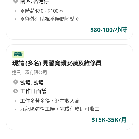
南區
,
香港仔
✽時薪$70 - $100✽
✽額外津貼視乎時間地點✽
$80-100/小時
最新
現請 (多名) 見習寬頻安裝及維修員
逸訊工程有限公司
觀塘
,
觀塘
工作日面議
工作多勞多得，潛在收入高
九龍區彈性工時，完成任務即可收工
$15K-35K/月