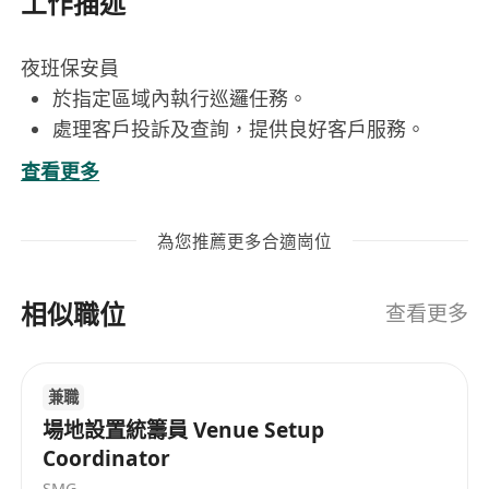
工作描述
夜班保安員
於指定區域內執行巡邏任務。
處理客戶投訴及查詢，提供良好客戶服務。
執行一般物業管理相關工作，協助維護設施正常
查看更多
運作。
記錄出入車輛資訊，管理車輛停放秩序。
為您推薦更多合適崗位
負責訪客登記及出入管理，確保安全。
相似職位
工作要求：
查看更多
具備基本溝通能力，能以禮貌態度面對客戶。
具責任感及警覺性，能獨立處理突發情況。
兼職
需能適應長時間站立與走動。
場地設置統籌員 Venue Setup
具保安相關經驗者優先考慮。
Coordinator
須持有保安相關證照。
SMG