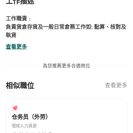
工作描述
工作職責﹕
負責貨倉存貨及一般日常倉務工作如: 點算、核對及
執貨
查看更多
入職要求﹕
中學程度，具相關工作經驗優先考慮
為您推薦更多合適崗位
熱誠主動，具正面工作態度
良好溝通及人際技巧
相似職位
良好廣東話
查看更多
仓务员（外劳）
環球人力資源