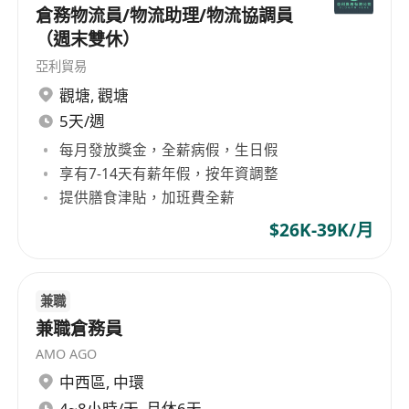
倉務物流員/物流助理/物流協調員
（週末雙休）
亞利貿易
觀塘
,
觀塘
5天/週
每月發放獎金，全薪病假，生日假
享有7-14天有薪年假，按年資調整
提供膳食津貼，加班費全薪
$26K-39K/月
兼職
兼職倉務員
AMO AGO
中西區
,
中環
4~8小時/天, 月休6天