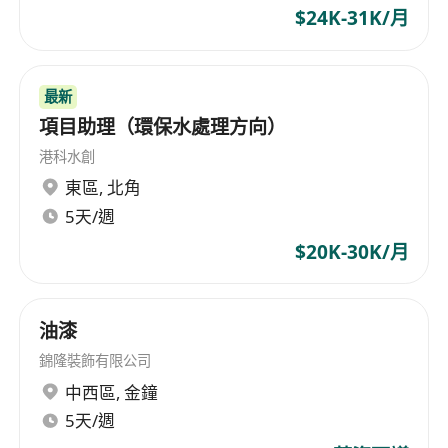
$24K-31K/月
最新
項目助理（環保水處理方向）
港科水創
東區
,
北角
5天/週
$20K-30K/月
油漆
錦隆裝飾有限公司
中西區
,
金鐘
5天/週