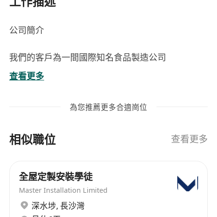
工作描述
公司簡介
我們的客戶為一間國際知名食品製造公司
查看更多
職責:
負責電氣設備，風火水電的日常維護與管理，確
為您推薦更多合適崗位
保設備正常運行
能夠看懂簡單的電路圖，快速定位並處理常規的
相似職位
電路故障
查看更多
定期檢查設備狀態，預防潛在故障
故障排除與維修，對電路及設備進行故障診斷與
全屋定製安裝學徒
維修，確保設備的穩定性和安全性
Master Installation Limited
使用焊接工具，進行必要的電氣元件維修或更換
深水埗
,
長沙灣
要求: