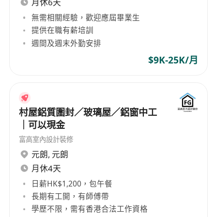
月休6天
機電類或相關專業畢業優先
能夠看懂簡單的電路圖，快速定位並處理常規電
無需相關經驗，歡迎應屆畢業生
路故障
提供在職有薪培訓
週間及週末外勤安排
熟悉PLC（可程式設計邏輯控制器）的基本原理
與應用
$9K-25K/月
熟悉低壓電氣設備的性能與操作原理
熟練掌握焊接技術，能夠進行電氣元件的維修與
更換
每星期工作5天
村屋鋁質圍封／玻璃屋／鋁窗中工
｜可以現金
銀行假期，醫療保險，年終雙薪+花紅，加班津貼
富高室內設計裝修
元朗
,
元朗
月休4天
日薪HK$1,200，包午餐
長期有工開，有師傅帶
學歷不限，需有香港合法工作資格