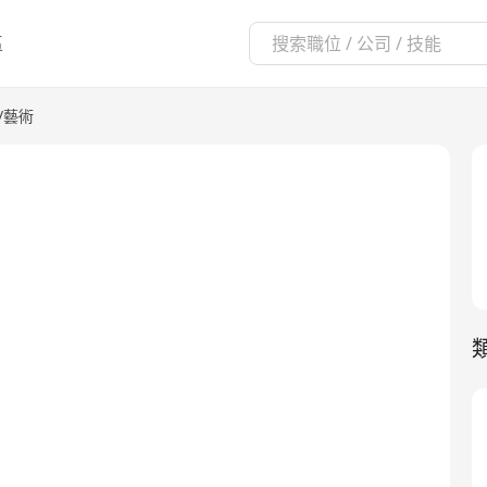
區
/藝術