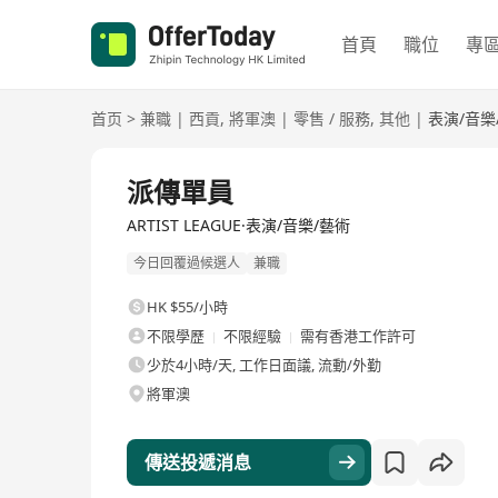
首頁
職位
專
首页
>
兼職
|
西貢
,
將軍澳
|
零售 / 服務
,
其他
|
表演/音樂
派傳單員
ARTIST LEAGUE·表演/音樂/藝術
今日回覆過候選人
兼職
HK $55/小時
不限學歷
不限經驗
需有香港工作許可
少於4小時/天, 工作日面議, 流動/外勤
將軍澳
傳送投遞消息