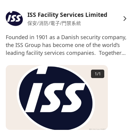
ISS Facility Services Limited
保安/消防/電子/門禁系統
Founded in 1901 as a Danish security company,
the ISS Group has become one of the world’s
leading facility services companies. Together
with more than 480,000 employees in over 74
countries, delivers comprehensive integrated
1
/
1
facility services to our customers around the
world.Our Hong Kong-based ISS Facility Services
Limited employs more than 15,000 staff and is
one of the largest integrated facility services
companies in Hong Kong. To cope with our
rapid expansion in Hong Kong, ISS Facility
Services is seeking high caliber candidate to fill
the following position.