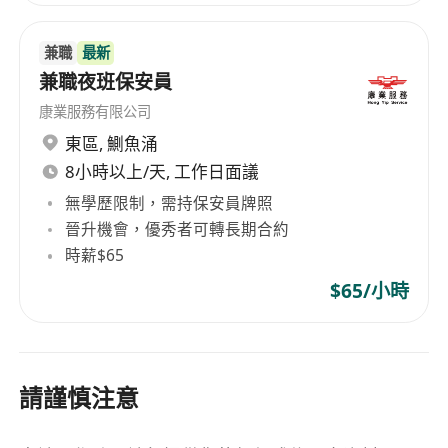
兼職
最新
兼職夜班保安員
康業服務有限公司
東區
,
鰂魚涌
8小時以上/天, 工作日面議
無學歷限制，需持保安員牌照
晉升機會，優秀者可轉長期合約
時薪$65
$65/小時
請謹慎注意