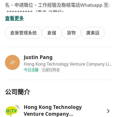
名、申請職位、工作經驗及聯絡電話Whatsapp 至:
-**********（青衣 之職位)
查看更多
職位空缺詳情：
****************************************
倉庫管理系統
倉儲
貨物
廣東話
HKTVmall 更會提供完善薪酬福利
- 新人獎金 $8,000#
- 有薪年假16天
- 勤工獎
Justin Pang
- 績效花紅
Hong Kong Technology Venture Company Limited(HKTV)
今日活躍
·
活躍招聘者
- 生日假及婚假*
- 每年2天關懷家庭假*
- 考試假
公司簡介
- 員工8折購物優惠
- 醫療及人壽保險等
Hong Kong Technology
- 穿梭巴士服務
Venture Company
* 為集團服務1年或以上之同事可享有