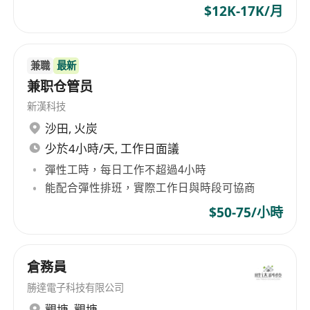
$12K-17K/月
would shift towards its online shopping
platform - HKTVmall, withdrawing its
application for a free-to-air television license
兼職
最新
and returning mobile TV licenses to the Hong
兼职仓管员
Kong Communications Authority. Following this,
on July 13, 2021, HKTV changed its name from
新漢科技
Hong Kong Television Network to Hong Kong TV
沙田
,
火炭
& Tech Ventures Limited, marking the
少於4小時/天, 工作日面議
completion of the company's business
彈性工時，每日工作不超過4小時
transformation. Known for its e-commerce
能配合彈性排班，實際工作日與時段可協商
platforms, HKTV operates Hong Kong's largest
$50-75/小時
24-hour online shopping mall, HKTVmall,
offering top-notch shopping and entertainment
(‘shoppertainment’) platforms. Additionally,
through Shoalter Automation and Shoalter
倉務員
Technology, HKTV introduces automated retail
勝達電子科技有限公司
stores and systems, utilizing advanced robotics
觀塘
,
觀塘