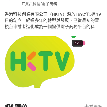
Limited(HKTV)
IT資訊科技/電子商務
# 新人獎金細則 (如適用):
有關同事必須於過往從未受僱於本集團
香港科技創業有限公司（HKTV）源於1992年5月19
有關同事必須於每次奬金發放日仍於本集團仼職
日的創立，經過多年的轉型與發展，已從最初的電
若有關同事於獎金發放日前已申請離職，將不會獲
視台申請者進化成為一個提供電子商務平台的科技
發獎金
公司。該公司的前身為城市電訊，2012年出售了其
如有任何爭議，集團將保留一切最終決定權
主要業務香港寬頻網絡後更名為香港電視網絡有限
1
/
1
所有收集之資料只作招聘用途，絕對保密及只作招
公司，並嘗試進入香港的免費電視市場。然而，到
了2018年3月，HKTV宣布放棄其電視業務，對外宣
聘之用途
布將專注於其在線購物平台——HKTVmall，從而撤
回了其免費電視牌照的申請並將移動電視牌照歸還
給香港通訊局。隨後在2021年7月13日，HKTV將名
稱從香港電視網絡更改為香港科技創業有限公司，
標誌著公司業務的轉型完成。HKTV現以其電子商務
平台而聞名，運營香港最大的24小時在線購物商城
——HKTVmall，提供超過頂尖的購物和娛樂
（'shoppertainment'）平台。此外，HKTV透過
相似職位
查看更多