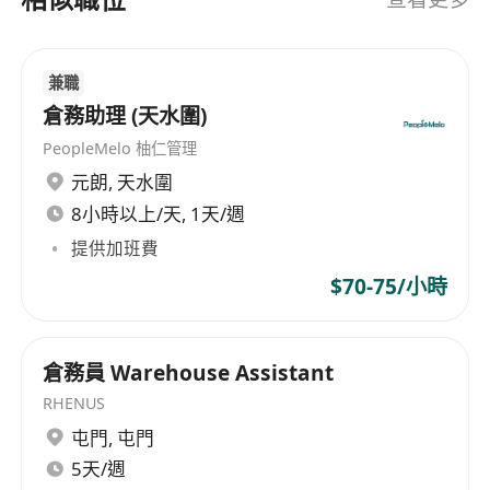
Shoalter Automation和Shoalter Technology，引
入自動化零售店和系統，應用最先進的機器人技
術、自行設計的機械和軟件，實現線下零售店的完
兼職
全自動化銷售和配送流程，為未來在線零售提供建
設性的技術解決方案。 Hong Kong TV Network
倉務助理 (天水圍)
Limited, originating from its establishment on
PeopleMelo 柚仁管理
May 19, 1992, has undergone years of
元朗
,
天水圍
transformation and development, evolving from
8小時以上/天, 1天/週
an initial applicant for a television station to a
提供加班費
technology company providing e-commerce
platforms. The company's predecessor was City
$70-75/小時
Telecom, renaming itself Hong Kong Television
Network Limited in 2012 after selling its main
business, Hong Kong Broadband Network, and
倉務員 Warehouse Assistant
attempting to enter the free-to-air television
RHENUS
market in Hong Kong. However, in March 2018,
屯門
,
屯門
HKTV announced its abandonment of its
5天/週
television business, publicly stating its focus