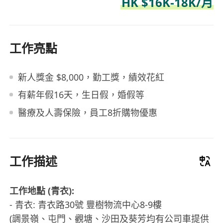
HK $16K-18K/月
工作亮點
新人獎金 $8,000，勤工獎，績效花紅
有薪年假16天，生日假，婚假等
醫療及人壽保險，員工8折購物優惠
工作描述
工作地點 (青衣):
- 青衣: 青衣路30號 豐樹物流中心8-9樓
(調景嶺、屯門、觀塘、沙田及葵芳均有公司車提供