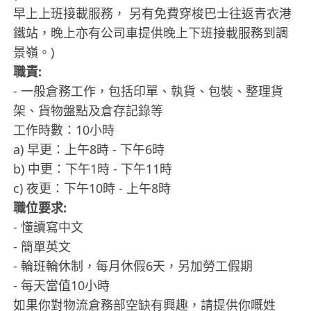
早上上班接載服務， 另有免費穿梭巴士往返青衣港
鐵站，晚上亦有公司車提供晚上下班接載服務到調
景嶺。)
職責:
- 一般倉務工作，包括印單、執貨、包裝、整理貨
架、貨物盤點及倉存記錄等
工作時數：10小時
a) 早更：上午8時 - 下午6時
b) 中更：下午1時 - 下午11時
c) 夜更：下午10時 - 上午8時
職位要求:
- 懂讀寫中文
- 簡單英文
- 輪班輪休制，每月休假6天，另加勞工假期
- 每天當值10小時
如果你對物流倉務部空缺有興趣，請提供你嘅姓