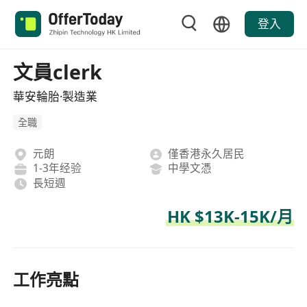
登入
文員clerk
華安輪胎·製造業
全職
元朗
僅香港永久居民
1-3年经验
中學文憑
長短週
HK $13K-15K/月
工作亮點