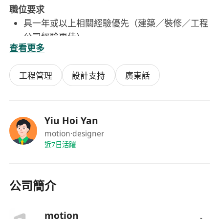
職位要求
具一年或以上相關經驗優先（建築／裝修／工程
公司經驗更佳）
查看更多
無相關經驗但有興趣入行者亦會考慮（提供在職
培訓）
工程管理
設計支持
廣東話
工作態度積極，有責任感及良好紀律
細心、有良好組織能力，能獨立處理工作
具備基本溝通能力，能與師傅及團隊合作
懂基本手機或電腦操作
Yiu Hoi Yan
懂傢俬繪圖或生產結構者優先
motion
·designer
近7日活躍
待遇及福利
薪金：每月港幣 $16,000 – $25,000（視乎經驗
及能力）
公司簡介
公眾假期
有薪年假
提供在職培訓（包括度尺及地盤運作流程）
motion