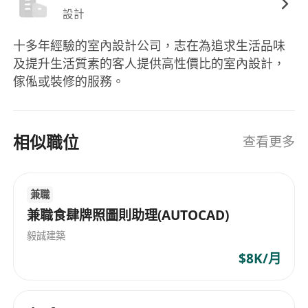
申請方法
設計
有意者請將履歷（包括工作經驗、學歷、可到職日
十多年經驗的室內設計公司，志在為追求生活品味
期及要求薪金）
及提升生活質素的客人提供高性價比的室內設計，
WhatsApp 至
*********（何先生）
傢俬或裝修的服務。
備註
申請人提供的資料將予以保密，並只作招聘用途。
相似職位
查看更多
兼職
兼職食肆牌照圖則助理(AUTOCAD)
毅誠建築
$8K/月