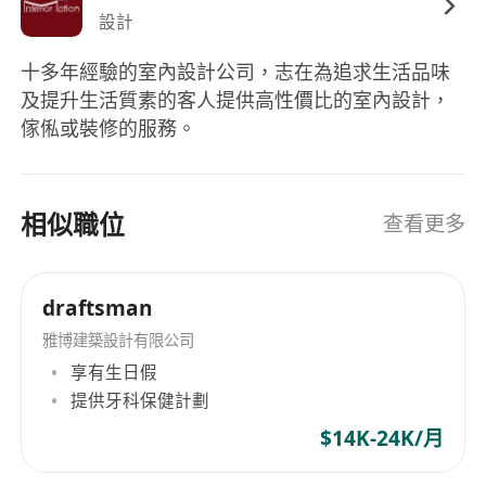
申請方法
設計
有意者請將履歷（包括工作經驗、學歷、可到職日
十多年經驗的室內設計公司，志在為追求生活品味
期及要求薪金）
及提升生活質素的客人提供高性價比的室內設計，
WhatsApp 至
*********（何先生）
傢俬或裝修的服務。
備註
申請人提供的資料將予以保密，並只作招聘用途。
相似職位
查看更多
draftsman
雅博建築設計有限公司
享有生日假
提供牙科保健計劃
$14K-24K/月