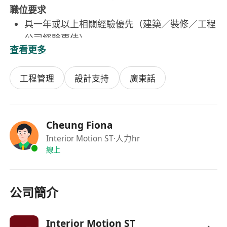
職位要求
具一年或以上相關經驗優先（建築／裝修／工程
公司經驗更佳）
查看更多
無相關經驗但有興趣入行者亦會考慮（提供在職
培訓）
工程管理
設計支持
廣東話
工作態度積極，有責任感及良好紀律
細心、有良好組織能力，能獨立處理工作
具備基本溝通能力，能與師傅及團隊合作
懂基本手機或電腦操作
Cheung Fiona
懂傢俬繪圖或生產結構者優先
Interior Motion ST
·人力hr
線上
待遇及福利
薪金：每月港幣 $16,000 – $25,000（視乎經驗
及能力）
公司簡介
公眾假期
有薪年假
提供在職培訓（包括度尺及地盤運作流程）
Interior Motion ST