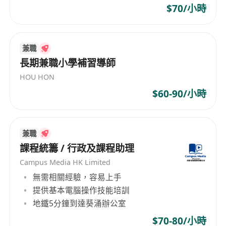
（Micro/Macro/Global/Development
$70/小時
Economics四大主題整合講解）內容體系。
具備優秀的中英文雙語表達能力（能流暢使用英
文授課及批改英文作業），可清晰拆解抽象概念
兼職
並轉化為學生易理解的學習路徑。
長期兼職小學補習導師
具備責任心與耐心，重視學生學習動機激發與學
HOU HON
術習慣養成，能與家長及學校保持專業、及時的
$60-90/小時
學習反饋溝通。
兼職
課程統籌 / 行政及課程助理
Campus Media HK Limited
無需相關經驗，容易上手
提供基本電腦操作技能培訓
地鐵5分鐘到達葵涌辦公室
$70-80/小時