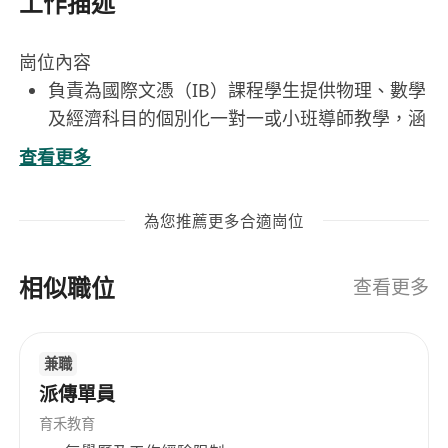
工作描述
崗位內容
負責為國際文憑（IB）課程學生提供物理、數學
及經濟科目的個別化一對一或小班導師教學，涵
蓋Standard Level（SL）與Higher Level（HL）
查看更多
全部模塊。
依據IB官方課程大綱（IB DP Curriculum
為您推薦更多合適崗位
Guide）、評估標準（Assessment Criteria）及
最新 syllabus 更新（含2025年改革要點），系
相似職位
統規劃教學進度與複習策略。
查看更多
針對學生知識盲點與常見失分環節，設計專項訓
練（如實驗設計分析、數學建模應用、經濟圖表
兼職
解讀與論述寫作），強化EE/IA核心能力。
派傳單員
定期進行模擬測評（Mock Exams）與真題精講
（Past Paper Analysis），結合IB考官報告（IB
育禾教育