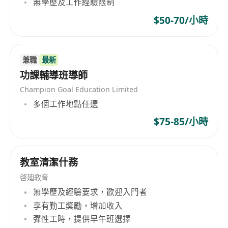
無學歷及工作經驗限制
Examiner Reports）解析得分邏輯與答題規
範。
$50-70/小時
協同學生制定個人化學習計畫（Personalized
Learning Plan），追蹤成績進展並動態調整教
學重點，目標提升至少1–2個等級（e.g., from 4
兼職
最新
to 6）。
功課輔導班導師
工作要求
Champion Goal Education Limited
持有物理、數學、經濟或相關學科本科及以上學
多個工作地點任選
歷，具備IB DP相應科目教學資格或同等教學認
$75-85/小時
證（如PGCE、QTS、或IB Workshop Leader經
驗者優先）。
累計2年以上IB課程實際教學經驗，熟悉各科目
教室清潔什務
內部評估（IA）與外部評估（Paper 1/2/3）的
啓廸教育
評分細則與常見誤區。
無學歷及經驗要求，歡迎入門者
精通IB物理（含實驗技能與數據處理）、IB數學
享有勤工獎勵，增加收入
（AA/AI HL/SL差異化教學能力）、IB經濟
彈性工時，提供早午班選擇