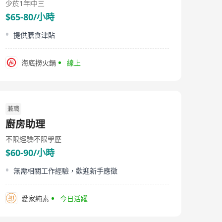
少於1年
中三
$65-80/小時
提供膳食津貼
海底撈火鍋
線上
兼職
廚房助理
不限經驗
不限學歷
$60-90/小時
無需相關工作經驗，歡迎新手應徵
愛家純素
今日活躍