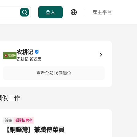
登入
雇主平台
农耕记
农耕记·餐飲業
查看全部16個職位
類似工作
兼職
活躍招聘者
【銅鑼灣】兼職傳菜員