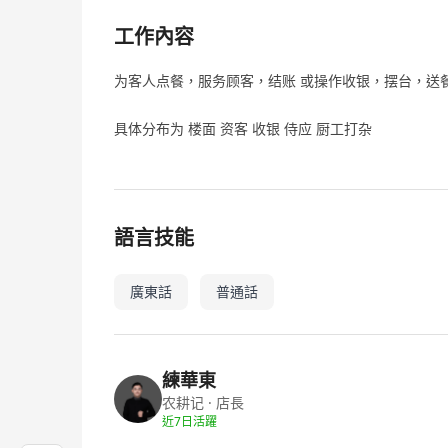
工作內容
为客人点餐，服务顾客，结账 或操作收银，摆台，送餐
具体分布为 楼面 资客 收银 侍应 厨工打杂
語言技能
廣東話
普通話
練華東
农耕记
· 店長
近7日活躍