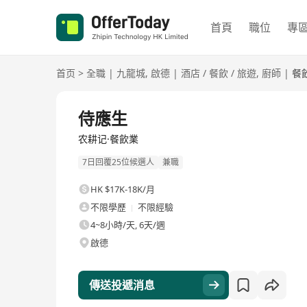
首頁
職位
專
首页
>
全職
|
九龍城
,
啟德
|
酒店 / 餐飲 / 旅遊
,
廚師
|
餐
全職
侍應生
农耕记·餐飲業
7日回覆25位候選人
兼職
HK $17K-18K/月
不限學歷
不限經驗
4~8小時/天, 6天/週
啟德
傳送投遞消息