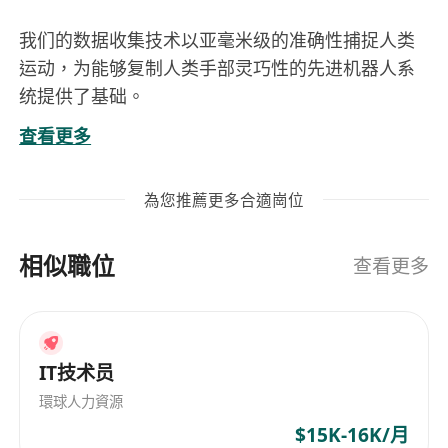
我们的数据收集技术以亚毫米级的准确性捕捉人类
运动，为能够复制人类手部灵巧性的先进机器人系
统提供了基础。
-高精度动作捕捉
查看更多
-实时运动分析
-高级动作重定向
為您推薦更多合適崗位
-基于云的数据处理
目标人群两类：
相似職位
1. 有足够的社会工作经验，能力强
查看更多
2. 偏应届生但是实践经验较丰富的（有亮眼项目/比
赛经历，不在于数量，主要看深度）
工作职责
IT技术员
1. 负责具身智能数据算法研发，偏向SLAM方向
2. 设计、开发和优化视觉算法和模型
環球人力資源
岗位要求
$15K-16K/月