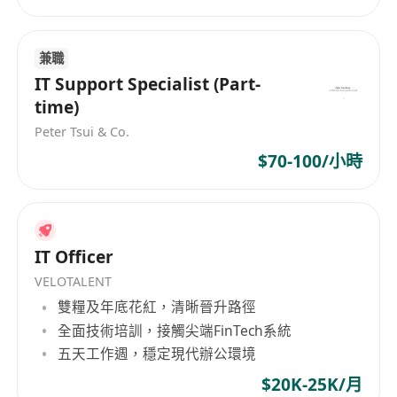
1. 具备计算机科学、信息工程、电子工程、机器人
学等相关专业背景
兼職
2. 具备对深度学习、机器人学、计算机视觉几何等
IT Support Specialist (Part-
领域的深入认识
time)
1. 熟练掌握pytorch等框架，熟悉常见的深度学习模
Peter Tsui & Co.
型
2. 了解人体姿态估计算法
$70-100/小時
3. 对SLAM算法有落地经验，熟练掌握主流的视觉
SLAM算法
4. 具备C++/Python/Pytorch/ROS开发经验，参与
IT Officer
过大型项目开发
VELOTALENT
5. 对算法落地产品有强烈的热情，善于用技术解决
雙糧及年底花紅，清晰晉升路徑
产品问题
全面技術培訓，接觸尖端FinTech系統
加分项
五天工作週，穩定現代辦公環境
1. 在相关领域主流会议或期刊发表过论文
(CVPR/ICCV/ECCV/NIPS/ICML/ICLR/IROS/ICRA)者
$20K-25K/月