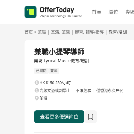
首頁
職位
專
首页
>
兼職
|
荃灣
,
荃灣
|
體育
,
輔導/指導
|
教育/培訓
兼職小提琴導師
樂坊 Lyrical Music·教育/培訓
已關閉
兼職
HK $150-230/小時
高級文憑或副學士
不限經驗
僅香港永久居民
荃灣
查看更多優選崗位