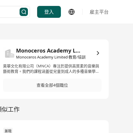
登入
雇主平台
Monoceros Academy Limited
Monoceros Academy Limited·教育/培訓
昊華文化有限公司（MNCA）專注於提供高質素的音樂與
藝術教育。我們的課程涵蓋從兒童到成人的多種音樂學習
需求，包括鋼琴、結他、鼓、烏克麗麗等多種樂器，並提
供流行音樂及古典音樂的全面培訓。我們的教師團隊由具
查看全部4個職位
備 Rockschool、ABRSM、Trinity 八級或以上資格的專業
音樂人組成，部分導師更是來自內地、香港及美國知名音
樂學院的畢業生，並參演過無數場演出。
類似工作
兼職