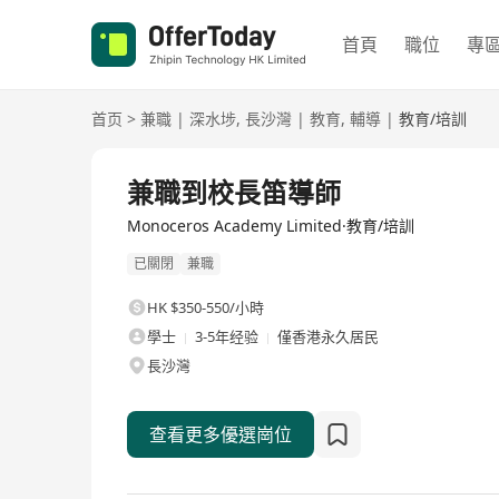
首頁
職位
專
首页
>
兼職
|
深水埗
,
長沙灣
|
教育
,
輔導
|
教育/培訓
兼職到校長笛導師
Monoceros Academy Limited·教育/培訓
已關閉
兼職
HK $350-550/小時
學士
3-5年经验
僅香港永久居民
長沙灣
查看更多優選崗位