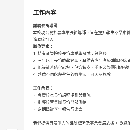
工作內容
誠聘長笛導師
本校現公開招募專業長笛導師，旨在提升學生器樂素養
演奏家加入。
職位要求：
1. 持有音樂院校長笛專業學歷或同等資歷
2. 三年以上長笛教學經驗，具備青少年考級輔導經驗
3. 能設計系統化課程，包含獨奏、重唱及樂團訓練模
4. 熟悉不同階段學生的教學法，可因材施教
工作內容：
✓ 負責校本長笛課程規劃與實施
✓ 指導校管樂團長笛聲部訓練
✓ 定期舉辦學生報告音樂會
我們提供具競爭力的課酬標準及專業發展支援。 歡迎附