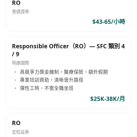
RO
洲、民银资本、农银国际、浙商国际、光大证券国
泰達證券
际 、联储证券国际以及摩根大通等。团队了解国内
$43-65/小時
外情况，从而 能够为客户提供更加务实的本土化定
制服务。
Responsible Officer（RO）— SFC 類別 4
/ 9
明康國際
具競爭力獎金機制，醫療保險，額外假期
專業培訓資助，清晰晉升路徑
彈性工時，不需全職坐班
$25K-38K/月
RO
宏旺証券