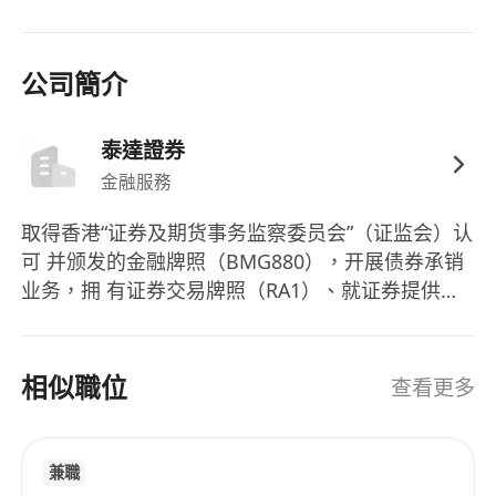
公司簡介
泰達證券
金融服務
取得香港“证券及期货事务监察委员会”（证监会）认
可 并颁发的金融牌照（BMG880），开展债券承销
业务，拥 有证券交易牌照（RA1）、就证券提供意
见牌照（RA4）和 提供资产管理牌照（RA9），受
香港证监会监管。 对接覆盖当前城投境外债市场的
核心机构，涉及国有五大 行、股份制银行、城商
相似職位
查看更多
行、农商行、基金公司、资产管理公司 等客户 。
▲ 精英团队本土化服务 拥有卓越的境外债券投行队
伍，团队成员拥有丰富的境外 境外债券发行经验，
兼職
曾分别任职于中资及外资大型金融机构， 如工银亚