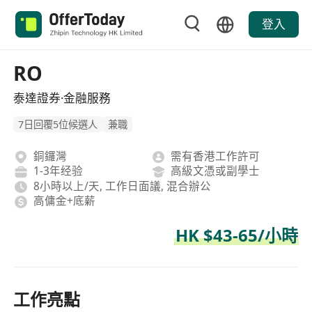
登入
RO
泰達證券·金融服務
7日回覆5位候選人
兼職
銅鑼灣
需有香港工作許可
1-3年经验
高級文憑或副學士
8小時以上/天, 工作日面議, 混合辦公
高傭金+底薪
HK $43-65/小時
工作亮點