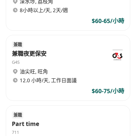
深水埗
,
荔枝角
工作要求
年滿18歲，身心健康，具備基本溝通能力，能以
8小時以上/天, 2天/週
粵語清晰交流，懂普通話或英語為加分項。
$60-65/小時
無需相關經驗，但需具責任感與主動性，能獨立
完成派發任務並適應戶外及室內交替的工作環
境。
兼職
可全程參與全部四天（6月25–28日），每日工
兼職夜更保安
作時間為下午12:00至晚上7:00（含短暫休
G4S
息），不得隨意缺勤或提早離崗。
油尖旺
,
旺角
具備基本方向感與觀察力，能快速熟悉會展場地
12.0 小時/天, 工作日面議
佈局，並靈活調整派發策略以提升效率。
$60-75/小時
接受現金或FPS方式結算薪資，須於面試時提供
有效身份證明文件及收款帳戶資料（如適用）。
兼職
Part time
711