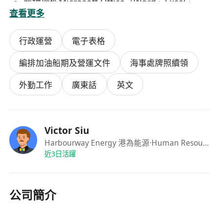
熟練操作Microsoft Office（Word、Excel、
查看更多
Outlook）及常用辦公系統，能獨立處理電子文
件與數據彙整。
行政運營
電子表格
能以廣東話流暢溝通，具基礎英文讀寫能力，可
處理簡單英文郵件及官方表格填報。
編排加油船期及營運文件
海事處牌照續領
須為香港永久性居民，或持有效「非本地畢業生
留港／回港就業安排」（IANG）簽證；能配合
外勤工作
廣東話
英文
偶發性外勤任務，包括登船視察、碼頭巡查及船
廠協調，身體狀況適合短暫海上作業環境。
Victor Siu
Harbourway Energy 港為能源
·Human Resources Manager
近3日活躍
公司簡介