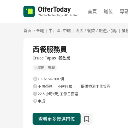
首頁
職位
專
首页
>
全職
|
中西區
,
中環
|
酒店 / 餐飲 / 旅遊
,
侍應
|
餐
全職
西餐服務員
Cruce Tapas ·餐飲業
已關閉
兼職
HK $15K-20K/月
不限學歷
不限經驗
可提供香港工作簽證
22.5 小時/天, 工作日面議
中環
查看更多優選崗位