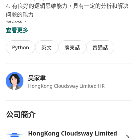
4. 有良好的逻辑思维能力，具有一定的分析和解决
问题的能力
加分项：
查看更多
有大模型应用相关经验，prompt 经验，对算法感
兴趣
Python
英文
廣東話
普通話
有搜索/推荐/广告方向相关经验
吴家聿
HongKong Cloudsway Limited
·HR
公司簡介
HongKong Cloudsway Limited