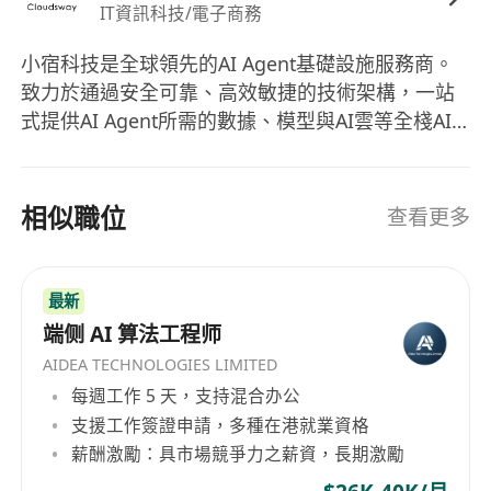
IT資訊科技/電子商務
小宿科技是全球領先的AI Agent基礎設施服務商。
致力於通過安全可靠、高效敏捷的技術架構，一站
式提供AI Agent所需的數據、模型與AI雲等全棧AI
基礎設施服務。賦能每一個 AI Agent 高效運轉，讓
智慧服務觸手可及。 小宿智慧搜尋是專為Agent設
計的智慧搜尋與數據服務，提供多語言、多模態、
相似職位
查看更多
多能力的數據獲取與處理服務，API月調用量已達數
億次。同時，小宿科技還為客戶提供超過100個主流
模型的調用與管理，以及通用雲、GPU雲、AI 沙盒
最新
等AI雲服務。目前，小宿科技已服務國內超過一半
端侧 AI 算法工程师
的頭部AI原生應用，業務覆蓋80+個國家和地區，成
AIDEA TECHNOLOGIES LIMITED
功助力全球近千家企業的AI升級及轉型。
每週工作 5 天，支持混合办公
支援工作簽證申請，多種在港就業資格
薪酬激勵：具市場競爭力之薪資，長期激勵