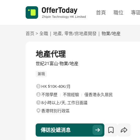
首頁
職位
專
首页
>
全職
|
地產
,
零售/房地產開發
|
物業/地産
全職
地產代理
世紀21富山·物業/地産
兼職
HK $10K-40K/月
不限學歷
不限經驗
僅香港永久居民
8小時以上/天, 工作日面議
香港特別行政區
傳送投遞消息