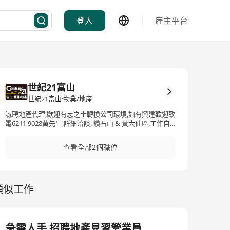
登入
雇主平台
世紀21富山
世紀21富山·物業/地産
誠聘地產代理,歡迎有志之士轉換公司環境,如有興建歡迎致
電6211 9028黃先生,詳細洽談, 鑽石山 & 黃大仙區,工作自
由 ,可紅日休假，底薪+佣金,拆脹高,績效獎金,有薪假期
查看全部2個職位
類似工作
急需人手 招聘地產見習營業員