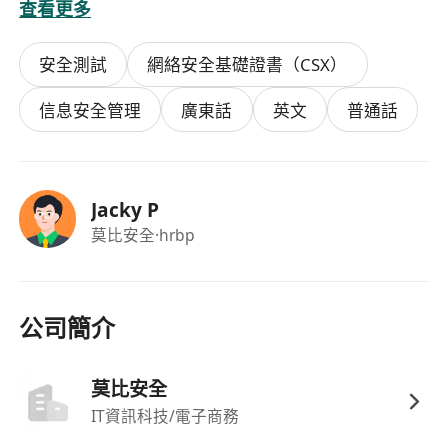
查看更多
区最好，并且必要的时候工作日可以偶尔来香港科
学园现场办公。
安全測試
網絡安全基礎證書（CSX）
快速联系方式：直接发送简历到
**************** 或添加微信（box220777）,电
信息安全管理
廣東話
英文
普通話
话（852）********
Jacky P
莫比安全
·hrbp
公司簡介
莫比安全
IT資訊科技/電子商務