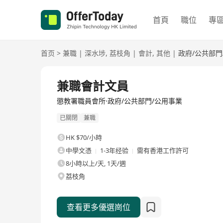
首頁
職位
專
首页
>
兼職
|
深水埗
,
荔枝角
|
會計
,
其他
|
政府/公共部門
兼職會計文員
懲教署職員會所·政府/公共部門/公用事業
已關閉
兼職
HK $70/小時
中學文憑
1-3年经验
需有香港工作許可
8小時以上/天, 1天/週
荔枝角
查看更多優選崗位