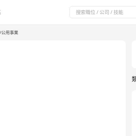
區
/公用事業