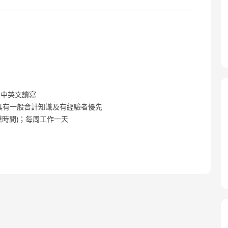
語;懂中英文讀寫
erience;具有一般會計知識及有經驗者優先
時午膳時間)；每周工作一天