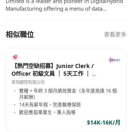
Limited is a leader and pioneer in DigitalHybrid
Manufacturing offering a menu of data
management, information handling, security
printing and card solutions in Hong Kong for 50
years and accompany you to expand your
相似職位
查看更多
business globally. TOPPAN Information Solution
(Hong Kong) Limited specializes in different
areas of information management and digital
hybrid solutions. By making use of the
【熱門空缺招募】Junior Clerk /
strengths it has obtained in the information
Officer 初級文員 ｜ 5天工作 ｜ 準
management area, the company is working to
時收工 ｜ 年薪高達 16 個月
希明顧問有限公司
create new value as a Digital Hybrid Company.
雙糧 + 年終 3 個月績效獎金（全年度高達 16 個
月薪酬）
14天有薪年假，完善醫療保險
歡迎應屆畢業生，專人指導
$14K-16K/月