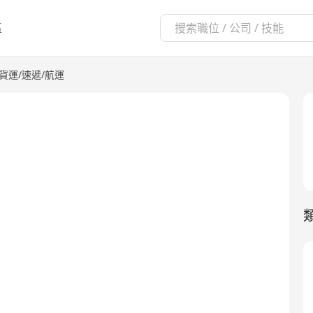
區
貨運/速遞/航運