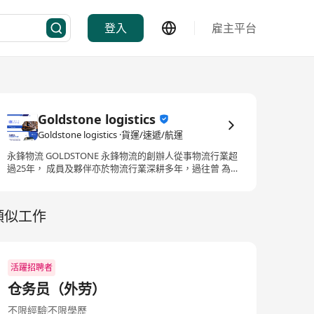
登入
雇主平台
Goldstone logistics
Goldstone logistics ·貨運/速遞/航運
永鋒物流 GOLDSTONE 永鋒物流的創辦人從事物流行業超
過25年， 成員及夥伴亦於物流行業深耕多年，過往曾 為不
同類型、不同規模的客戶提供度身訂造 的一站式物流方
案，客戶當中不乏具知名度 的企業等 永鋒物流將與物流夥
伴合作，聯手為客戶持 續提供高度客製化及彈性的物流方
類似工作
案，以一 次性滿足客戶本地倉儲及派送等各物流領域 的需
要
活躍招聘者
仓务员（外劳）
不限經驗
不限學歷