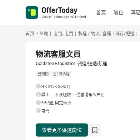
首頁
職位
專
首页
>
全職
|
屯門
,
屯門
|
製造 / 物流
,
倉儲、儲存/配送
|
全職
物流客服文員
Goldstone logistics ·貨運/速遞/航運
已關閉
近2日活躍
HK $15K-20K/月
學士
不限經驗
僅香港永久居民
5天/週, 固定坐班
屯門
查看更多優選崗位