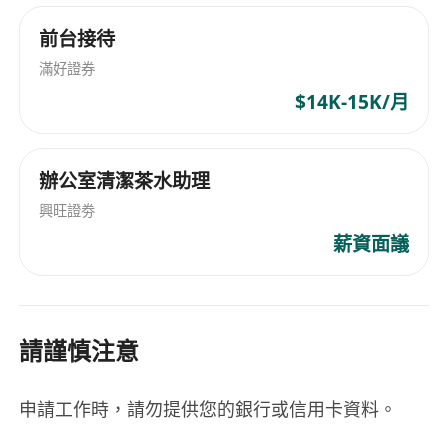
市场，拥有A.M Best、DBRS、穆迪、标准普尔最高
等级评级，财务表现稳健，股价亮眼，内地团队处
前台接待
于初创阶段，发展潜力巨大。
滿好證券
$14K-15K/月
工作方式弹性，可兼顾内地主业、学业及两地生
活，不影响原有安排。团队氛围融洽，成员间互相
支持，共享资源与成功经验，包括指导高才通、优
辦公室清潔茶水助理
才通、IANG身份续签、插班择校中小学事务、增员
興旺證劵
及出单技巧等，助力新人完成第一单。
薪資面議
薪酬结构具竞争力，底薪HK$30,000至50,000，另
享各项津贴、丰厚佣金、年终奖金及花红、免费海
外会议机票与酒店报销，年收入可达200万以上，并
請謹慎注意
可支持6年续签。晋升通道畅通，为表现优异员工提
供快速管理层发展机会。
申請工作時，請勿提供您的銀行或信用卡資料。