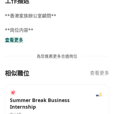
工作描述
**香港家族辦公室顧問**
**岗位内容**
为高净值客户提供全面的财富管理服务，涵盖身份
查看更多
续签、风险管理、财富规划与传承、离岸信托咨询
及设立、身份规划、退休规划以及遗产规划等专业
為您推薦更多合適崗位
领域。工作以客户需求为核心，提供定制化解决方
案，协助客户实现资产保值增值与家族传承目标。
相似職位
查看更多
团队主要面向内地人群市场，成员背景以高才通、
优才通、IANG为主，具备高度一致的身份认同和同
理心，能够深入理解客户需求并提供切实可行的支
Summer Break Business
持。团队已建立成熟的工作方法与支持体系，帮助
Internship
成员快速上手，提升专业能力与客户服务效率。
W-LAB