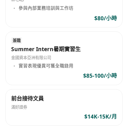
參與內部業務培訓與工作坊
**工作要求**
欢迎持有IANG、高才通、优才通、受养人或永居身
$80/小時
份的伙伴加入。应聘者需具备清晰的目标感，执行
力强，富有事业心，并拥有出色的客户服务意识。
兼職
喜欢撰写内容，如在小红书、公众号、视频号等平
Summer Intern暑期實習生
台进行分享者将更有利于增员及业绩发展。工作地
点灵活，适合香港及中国内地人士申请。
金國資本亞洲有限公司
實習表現優異可獲全職錄用
公司提供完善的培训体系，无需担心销售经验不
$85-100/小時
足，亦无业绩压力，入职即可获得底薪保障（高
才、优才底薪HK$30,000起，视收入证明而定；
IANG及永居则根据学历或收入证明评估）。
前台接待文員
滿好證券
**福利待遇**
$14K-15K/月
公司资产管理规模逾几万亿，覆盖全球各大洲新兴