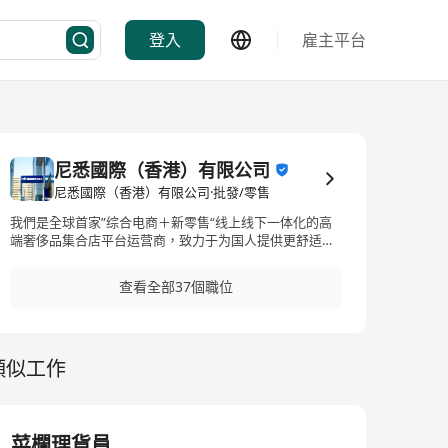
登入
雇主平台
尼悉國際（香港）有限公司
尼悉國際（香港）有限公司·批發/零售
我們是全球首家”综合电商＋新零售“线上线下一体化的高
端奢侈品集合店平台运营商，致力于为国人提供更舒适的
奢侈品而创立的奢侈品全品類集合店，具有竞品价格和独
家产品竞争优势，授权GUCCI， MIUMIU，CELINE,
查看全部37個職位
DIOR，PRADA，YSL，BURBERRY，MCM等多家奢侈品牌
類似工作
菜欄理貨員