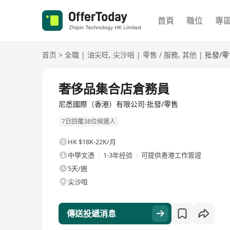
首頁
職位
專
首页
>
全職
|
油尖旺
,
尖沙咀
|
零售 / 服務
,
其他
|
批發/零
全職
奢侈品集合店倉務員
尼悉國際（香港）有限公司·批發/零售
7日回覆38位候選人
HK $18K-22K/月
中學文憑
1-3年经验
可提供香港工作簽證
5天/週
尖沙咀
傳送投遞消息