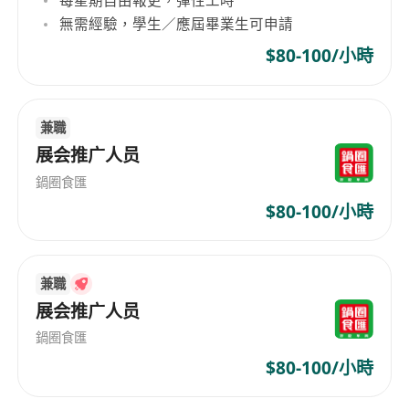
下資料給我們：
無需經驗，學生／應屆畢業生可申請
你的履歷（WORD 檔案）/ 最近的薪金 / 可到職日
$80-100/小時
期
所有應徵者提供的個人資料只用於招聘用途，放心
交給我們～
兼職
展会推广人员
鍋圈食匯
$80-100/小時
兼職
展会推广人员
鍋圈食匯
$80-100/小時