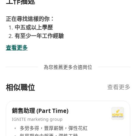
工作描述
正在尋找這樣的你：
中五或以上學歷
有至少一年工作經驗
懂得廣東話，有基本英文和電腦操作能力
查看更多
做事主動、有禮貌、有責任感
有玩具或禮品理貨經驗會加分！
為您推薦更多合適崗位
你工作包括：
一齊參與推廣活動，包括準備物資、佈置及拆卸
相似職位
場地設施及陳列品，並於活動期間提供支援
查看更多
設計、擺放和更新銷售點宣傳品，發揮你對美感
的掌控力
銷售助理 (Part Time)
整理貨品、補貨及協助倉庫物資管理
者優先考慮
IGNITE marketing group
多勞多得，豐厚薪酬，彈性花紅
想加入呢個團隊，記得點擊「立即申請」，傳送以
每星期自由報更，彈性工時