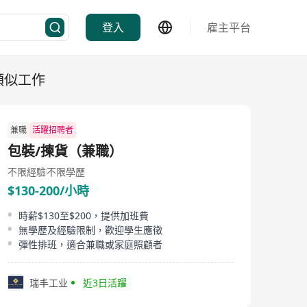
登入
雇主平台
類似工作
兼職
活躍招聘者
包裝/揀貨（兼職）
不限經驗
不限學歷
$130-200/小時
時薪$130至$200，提供加班費
無學歷及經驗限制，歡迎學生應徵
彈性排班，適合兼職或家庭照顧者
瑞丰工业
近3日活躍