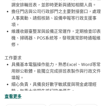
調安排輪班表，並即時更新與通知相關人員。
擔任門店與公司行政部門之主要對接窗口，處理
人事異動、請假核銷、設備申報等行政支援事
項。
維護收銀臺整潔與設備正常運作，定期檢查印表
機、掃碼器、POS系統等，發現異常即時通報維
修。
工作要求
具備基本電腦操作能力，熟悉Excel、Word等常
用辦公軟體，能獨立完成排班表製作與行政文件
填報。
細心負責，具備良好數字敏感度與現金處理經
驗，無重大收銀失誤紀錄者優先。
查看更多
具備基礎溝通協調能力，能妥善處理同事間排班
需求，並清晰傳達行政政策與流程變更。