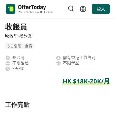
登入
收銀員
秋收里·餐飲業
今日活躍
全職
長沙灣
需有香港工作許可
不限經驗
不限學歷
5天/週
HK $18K-20K/月
工作亮點