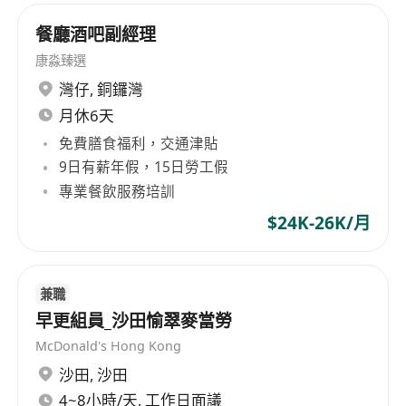
餐廳酒吧副經理
康淼臻選
灣仔
,
銅鑼灣
月休6天
免費膳食福利，交通津貼
9日有薪年假，15日勞工假
專業餐飲服務培訓
$24K-26K/月
兼職
早更組員_沙田愉翠麥當勞
McDonald's Hong Kong
沙田
,
沙田
4~8小時/天, 工作日面議