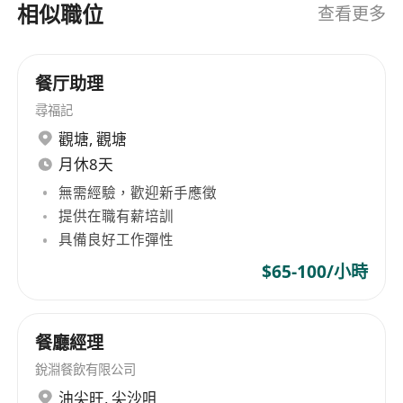
相似職位
查看更多
餐厅助理
尋福記
觀塘
,
觀塘
月休8天
無需經驗，歡迎新手應徵
提供在職有薪培訓
具備良好工作彈性
$65-100/小時
餐廳經理
銳淵餐飲有限公司
油尖旺
,
尖沙咀