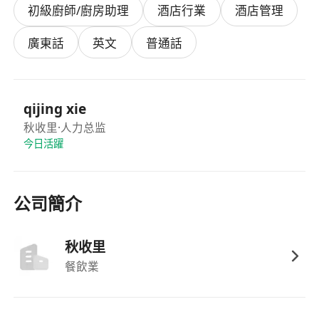
初級廚師/廚房助理
酒店行業
酒店管理
守時可靠，能配合門店營業時間（含假日、早晚
班），具備基本抗壓性與責任感。
廣東話
英文
普通話
高中職以上學歷，有零售、餐飲或服務業收銀經
驗者尤佳；無經驗者可接受培訓。
qijing xie
秋收里
·人力总监
今日活躍
公司簡介
秋收里
餐飲業