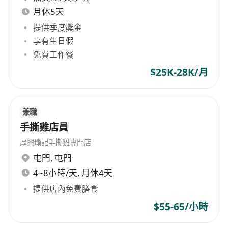
月休5天
提供季度獎金
享有生日假
免費工作餐
$25K-28K/月
兼職
手撕雞店員
厚興瑜記手撕雞專門店
屯門
,
屯門
4~8小時/天, 月休4天
提供店內免費膳食
$55-65/小時