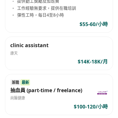
提供勤工獎勵及加班費
向病人清晰講解藥物服用方法、注意事項、保存
工作經驗無要求，提供在職培訓
方式及常見不良反應，提供具同理心的用藥指
彈性工時，每日4至8小時
導，必要時協助轉介至醫師進一步諮詢。
$55-60/小時
工作要求
持有香港認可之中藥配劑基礎證書，或具備中藥
clinic assistant
學、中醫相關專業文憑／證書；無相關資格者須
於入職後一年內考取認可配劑資格。
康天
熟練操作電腦系統（包括Windows、Word、
$14K-18K/月
Excel），具備中英文及普通話三語打字能力，
能準確輸入病歷、處方及庫存資料。
具備基本中醫藥知識，理解常見中藥性味歸經、
兼職
最新
抽血員 (part-time / freelance)
配伍禁忌及顆粒劑特性；無經驗者將提供在職培
訓。
尚醫健康
溝通表達清晰有禮，能以廣東話為主要服務語
$100-120/小時
言，並能以普通話及基礎英語應對不同背景病人