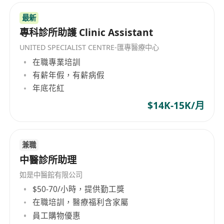
與同事。
具高度責任感與細心度，重視醫療安全與病人隱
最新
私；具團隊合作精神，能配合診所輪值安排（包
專科診所助護 Clinic Assistant
括午間及傍晚時段）。
UNITED SPECIALIST CENTRE-匯專醫療中心
在職專業培訓
福利
有薪年假，有薪病假
月薪 $12,000–$15,000，另設勤工獎制度，按配
年底花紅
藥量及客戶滿意度評核發放績效獎勵。
$14K-15K/月
享有加班津貼，按《僱傭條例》計算超時工作補
償。
免費使用員工保健中心設施，包括中醫體檢、針
兼職
灸諮詢及健康講座。
中醫診所助理
員工購物優惠，適用於本集團旗下所有中醫診所
如是中醫館有限公司
及健康產品零售點。
$50-70/小時，提供勤工獎
在職培訓，醫療福利含家屬
員工購物優惠