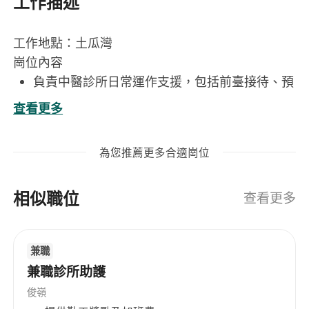
工作描述
工作地點：土瓜灣
崗位內容
負責中醫診所日常運作支援，包括前臺接待、預
約管理、病歷資料整理及基本行政文書處理，確
查看更多
保診所服務流程順暢高效。
依醫師處方準確配製中藥顆粒劑，獨立完成稱
為您推薦更多合適崗位
量、分裝、標籤貼附、封口及出藥全工序，嚴格
遵守中藥調劑規範與安全標準。
相似職位
全面管理藥房庫存：定期盤點中藥顆粒、醫療器
查看更多
材及耗材，執行採購申請、入庫驗收及效期監
控，杜絕過期或變質物品使用。
兼職
負責藥房及相關工作區域的清潔消毒、設備保養
兼職診所助護
（如電子秤、封口機、儲藥櫃等）及環境衛生維
護，落實感染控制要求。
俊嶺