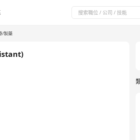
區
療/製藥
stant)