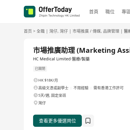
首頁
職位
專
首页
>
全職
|
灣仔
,
灣仔
|
市場推廣 / 傳媒
,
品牌管理
|
醫
全職
市場推廣助理 (Marketing Assi
HC Medical Limited·醫療/製藥
已關閉
HK $18K/月
高級文憑或副學士
不限經驗
需有香港工作許可
5天/週, 固定坐班
灣仔
查看更多優選崗位