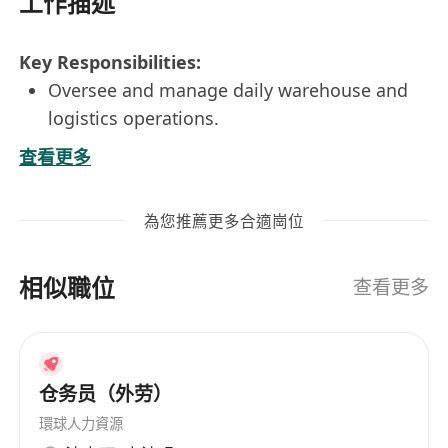
工作描述
Key Responsibilities:
Oversee and manage daily warehouse and
logistics operations.
Supervise shipment order picking, packing
查看更多
and dispatch processes.
Review and ensure accuracy of shipping
為您推薦更多合適崗位
documents and data entries of HK, China,
Central Asia, Europe and US.
相似職位
Lead monthly stock take and inventory
查看更多
audits.
Optimize warehouse layout and utilization
for operational efficiency.
仓务员（外劳）
Coordinate with internal departments and
external partners to ensure timely delivery
環球人力資源