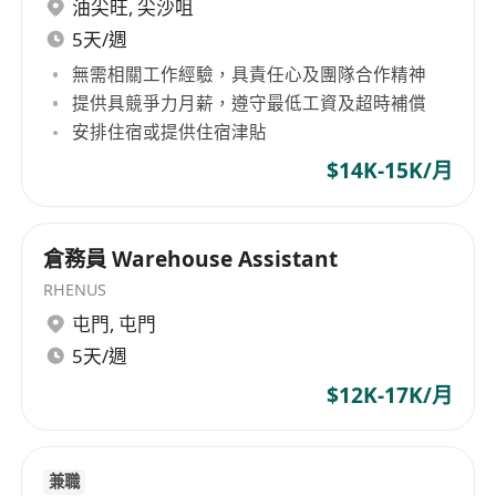
and logistics support.
油尖旺
,
尖沙咀
Job Requirement:
5天/週
Diploma or above in logistics/supply chain is
無需相關工作經驗，具責任心及團隊合作精神
preferred.
提供具競爭力月薪，遵守最低工資及超時補償
Minimum 5 years of relevant in-house
安排住宿或提供住宿津貼
working experience, with at least 2 years in a
$14K-15K/月
supervisory or managerial role.
Experience in electronic components field is
an advantage.
倉務員 Warehouse Assistant
Proficient in systems and logistics software.
RHENUS
Strong PC skills (Word, Excel, Outlook) and
屯門
,
屯門
excellent communication and leadership
5天/週
skills.
$12K-17K/月
Good command of spoken & written English,
Cantonese and Mandarin.
兼職