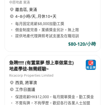
中原地產 東涌
離島區
,
東涌
4~8小時/天, 月休10+天
每月固定底薪$8,000加勤工獎
佣金制度完善，業績獎金另計，無上限
提供地產代理牌照考試支援及在職培訓
$80-120/小時
急聘!!!!! (有置業夢 想上車做業主)
地產學徒-無需經驗~
Ricacorp Properties Limited
西貢
,
將軍澳
工作日面議
保證底薪HK$12,000，每月開單獎金，勤工獎金
不需有牌，不拘學歷，歡迎各行各業人士加盟