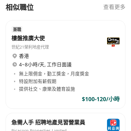
of support for the franchisees and thus fosters
相似職位
查看更多
the development of local real estate. We believe
that with a combination of our professional
services, international network and an in-depth
兼職
understanding of customers’ needs, Century 21
樓盤推廣大使
can provide our clients with the highest
世紀21榮利地産代理
standard of client care.
香港
4~8小時/天, 工作日面議
無上限佣金，勤工獎金，月度獎金
特設附加有薪假期
提供社交、康樂及體育設施
$100-120/小時
急需人手 招聘地產見習營業員
Ricacorp Properties Limited