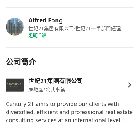
Alfred Fong
世紀21集團有限公司
·世紀21一手部門經理
近期活躍
公司簡介
世紀21集團有限公司
房地產/公共事業
Century 21 aims to provide our clients with
diversified, efficient and professional real estate
consulting services at an international level.
Bringing the concept of franchising into the real
estate market, the company offers a wide range