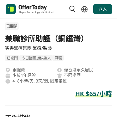
登入
已關閉
兼職診所助護（銅鑼灣）
德善醫療集團·醫療/製藥
已關閉
今日回覆過候選人
兼職
銅鑼灣
僅香港永久居民
少於1年经验
不限學歷
4~8小時/天, 3天/週, 固定坐班
HK $65/小時