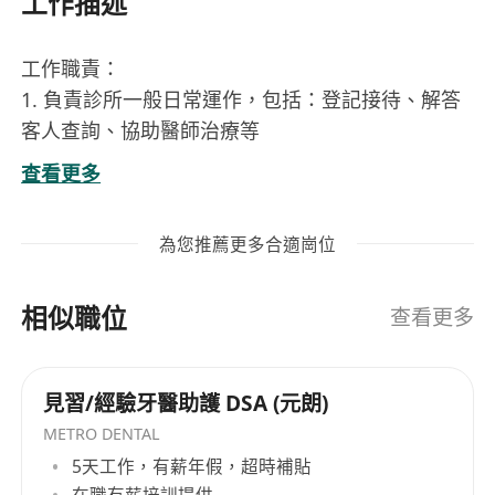
工作描述
工作職責：
1. 負責診所一般日常運作，包括：登記接待、解答
客人查詢、協助醫師治療等
2. 懂中文打字及基本電腦操作；
查看更多
3. 主動、有禮貌、有責任心、工作熱誠、善於溝
通；
為您推薦更多合適崗位
4. 具備中醫理療工作經驗優先考慮；
5. 可即時上班優先考慮。 (所收集的個人資料只作招
相似職位
聘用途)
查看更多
見習/經驗牙醫助護 DSA (元朗)
METRO DENTAL
5天工作，有薪年假，超時補貼
在職有薪培訓提供