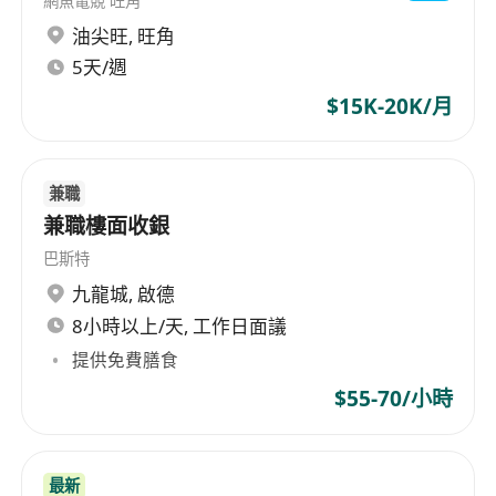
網魚電競 旺角
油尖旺
,
旺角
5天/週
$15K-20K/月
兼職
兼職樓面收銀
巴斯特
九龍城
,
啟德
8小時以上/天, 工作日面議
提供免費膳食
$55-70/小時
最新