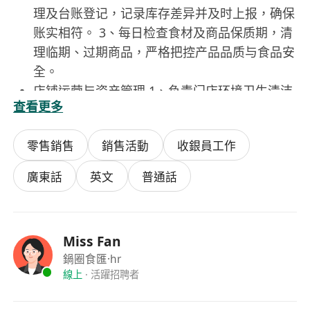
理及台账登记，记录库存差异并及时上报，确保
账实相符。 3、每日检查食材及商品保质期，清
理临期、过期商品，严格把控产品品质与食品安
全。
店铺运营与资产管理 1、负责门店环境卫生清洁
查看更多
与维护，营造整洁、安全、良好的购物及消费环
境。 2、严格执行开店、闭店流程，检查维护门
零售銷售
銷售活動
收銀員工作
店各类设备，做好设备清洁、交接及故障上报工
作。 3、配合店长完成促销活动执行、日常行政
廣東話
英文
普通話
工作及门店管理。
二、任职要求
经验：3 年或以上香港零售 / 餐饮 / 超市 / 便利
Miss Fan
店店员经验；有食材、食品、生鲜零售经验优先
鍋圈食匯
·hr
语言：粤语流利；普通话标准；基础英文读写 /
線上
·
活躍招聘者
对话优先
学历：中五或以上