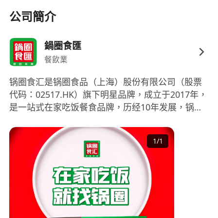
其他：接受轮休，有门店服务、销售或相关零售
公司簡介
行业从业经验者优先。身体健康，形象整洁得
体，无不良从业记录，责任心强、执行力强。
鍋圈食匯
餐飲業
锅圈食汇是锅圈食品（上海）股份有限公司（股票
代码：02517.HK）旗下明星品牌，成立于2017年，
是一站式在家吃饭餐食品牌，历经10年发展，锅圈
已升级为社区餐饮数字零售化知名企业，目前全国
门店和线上业务已覆盖火锅、烧烤食材、饮料、一
1
/
1
人食、即烹套餐、生鲜食品、西餐和零食八大类
别，满足社区居民多种家庭和露营餐饮需求。 锅圈
以“食品安全”为中心，用数字化重构供应链，用“方
便好吃还不贵”的产品，服务好亿万消费者的一日四
餐！从非刚需非高频的火锅烧烤，到刚需高频的早
餐+午餐+晚餐+夜宵，锅圈一直在探索社区中央厨房