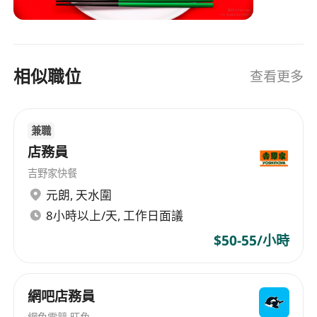
之路，在“买菜回家做饭”和“外卖到家”“社区餐饮”之
外开辟出居家/露营餐饮新模式，为老百姓提供多元
化、多品类、优质、方便、具有质价比的第四种餐
饮解决方案，围绕便民生活圈定位中国社区好邻
相似職位
查看更多
居，把握好社区中央厨房入口，旨在成为中国最大
的社区餐饮新零售公司、 中国最大的预制菜生产销
售公司、中国亿万家庭餐桌的入口，形成新生活方
兼職
式——在家吃就锅圈！
店務員
吉野家快餐
元朗
,
天水圍
8小時以上/天, 工作日面議
$50-55/小時
網吧店務員