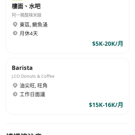
樓面、水吧
阿一豬酸辣米線
東區
,
鰂魚涌
月休4天
$5K-20K/月
Barista
J.CO Donuts & Coffee
油尖旺
,
旺角
工作日面議
$15K-16K/月